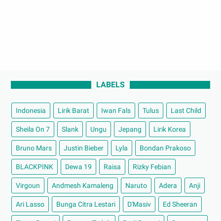
LABELS
Indonesia
Lirik Barat
Iwan Fals
Tulus
Last Child
Sheila On 7
Slank
Ungu
Jepang
Lirik Korea
Bruno Mars
Justin Bieber
Lyla
Bondan Prakoso
BLACKPINK
Dewa 19
Raisa
Rizky Febian
Virgoun
Andmesh Kamaleng
Naruto
Adera
Anji
Ari Lasso
Bunga Citra Lestari
D'Masiv
Ed Sheeran