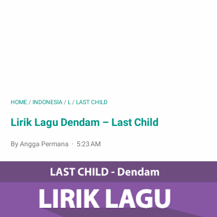
HOME
/
INDONESIA
/
L
/
LAST CHILD
Lirik Lagu Dendam – Last Child
By Angga Permana
5:23 AM