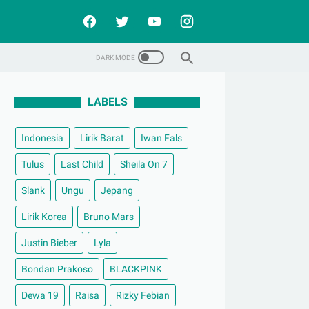
LABELS
Indonesia
Lirik Barat
Iwan Fals
Tulus
Last Child
Sheila On 7
Slank
Ungu
Jepang
Lirik Korea
Bruno Mars
Justin Bieber
Lyla
Bondan Prakoso
BLACKPINK
Dewa 19
Raisa
Rizky Febian