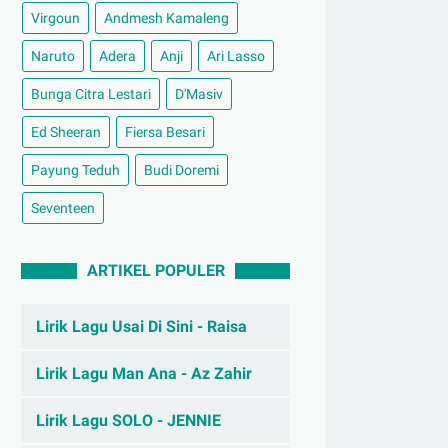
Virgoun
Andmesh Kamaleng
Naruto
Adera
Anji
Ari Lasso
Bunga Citra Lestari
D'Masiv
Ed Sheeran
Fiersa Besari
Payung Teduh
Budi Doremi
Seventeen
ARTIKEL POPULER
Lirik Lagu Usai Di Sini - Raisa
Lirik Lagu Man Ana - Az Zahir
Lirik Lagu SOLO - JENNIE