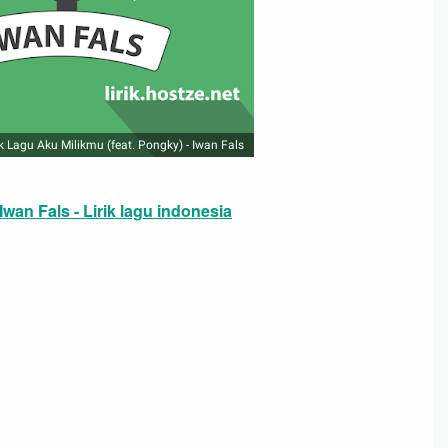
ik Lagu Aku Milikmu (feat. Pongky) - Iwan Fals
Iwan Fals - Lirik lagu indonesia