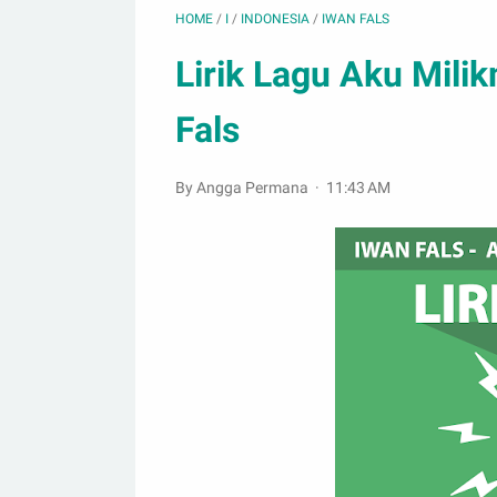
HOME
/
I
/
INDONESIA
/
IWAN FALS
Lirik Lagu Aku Milik
Fals
By Angga Permana
11:43 AM