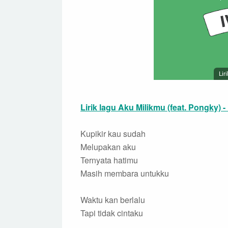
Lir
Lirik lagu Aku Milikmu (feat. Pongky) - 
Kupikir kau sudah
Melupakan aku
Ternyata hatimu
Masih membara untukku
Waktu kan berlalu
Tapi tidak cintaku