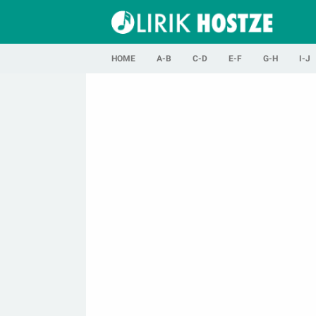
HOME
A-B
C-D
E-F
G-H
I-J