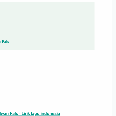
n Fals
Iwan Fals - Lirik lagu indonesia