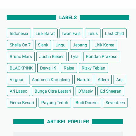
LABELS
Indonesia
Lirik Barat
Iwan Fals
Tulus
Last Child
Sheila On 7
Slank
Ungu
Jepang
Lirik Korea
Bruno Mars
Justin Bieber
Lyla
Bondan Prakoso
BLACKPINK
Dewa 19
Raisa
Rizky Febian
Virgoun
Andmesh Kamaleng
Naruto
Adera
Anji
Ari Lasso
Bunga Citra Lestari
D'Masiv
Ed Sheeran
Fiersa Besari
Payung Teduh
Budi Doremi
Seventeen
ARTIKEL POPULER