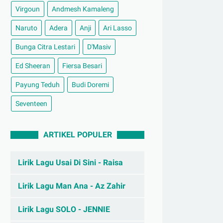
Virgoun
Andmesh Kamaleng
Naruto
Adera
Anji
Ari Lasso
Bunga Citra Lestari
D'Masiv
Ed Sheeran
Fiersa Besari
Payung Teduh
Budi Doremi
Seventeen
ARTIKEL POPULER
Lirik Lagu Usai Di Sini - Raisa
Lirik Lagu Man Ana - Az Zahir
Lirik Lagu SOLO - JENNIE