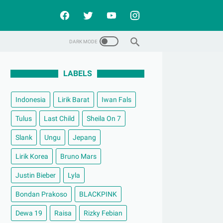
LABELS
Indonesia
Lirik Barat
Iwan Fals
Tulus
Last Child
Sheila On 7
Slank
Ungu
Jepang
Lirik Korea
Bruno Mars
Justin Bieber
Lyla
Bondan Prakoso
BLACKPINK
Dewa 19
Raisa
Rizky Febian