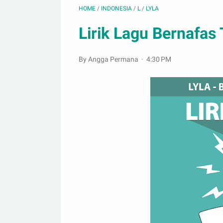
HOME
/
INDONESIA
/
L
/
LYLA
Lirik Lagu Bernafas
By Angga Permana
4:30 PM