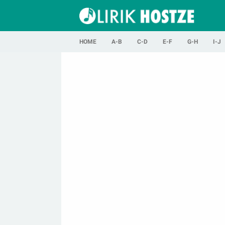
HOME
A-B
C-D
E-F
G-H
I-J