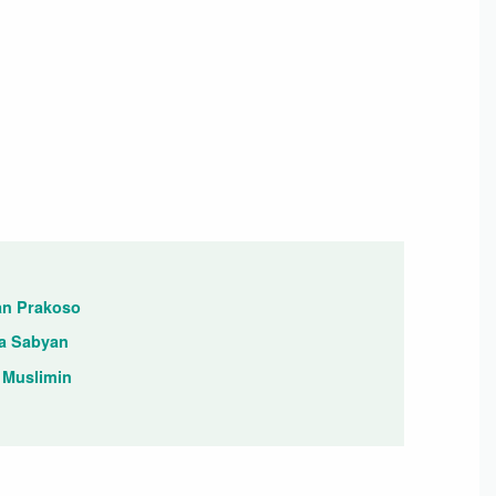
an Prakoso
sa Sabyan
 Muslimin