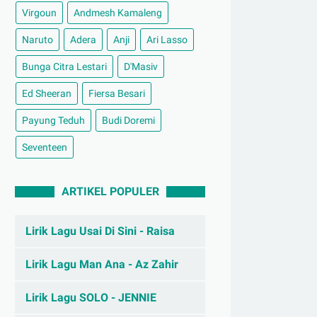
Virgoun
Andmesh Kamaleng
Naruto
Adera
Anji
Ari Lasso
Bunga Citra Lestari
D'Masiv
Ed Sheeran
Fiersa Besari
Payung Teduh
Budi Doremi
Seventeen
ARTIKEL POPULER
Lirik Lagu Usai Di Sini - Raisa
Lirik Lagu Man Ana - Az Zahir
Lirik Lagu SOLO - JENNIE