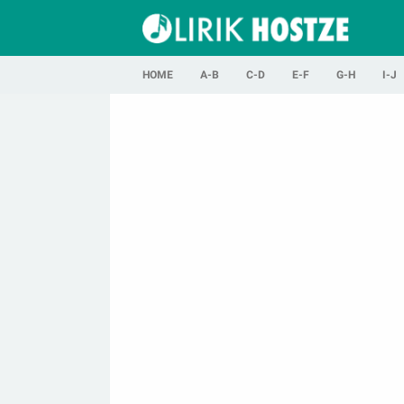
HOME
A-B
C-D
E-F
G-H
I-J