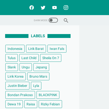
LABELS
Indonesia
Lirik Barat
Iwan Fals
Tulus
Last Child
Sheila On 7
Slank
Ungu
Jepang
Lirik Korea
Bruno Mars
Justin Bieber
Lyla
Bondan Prakoso
BLACKPINK
Dewa 19
Raisa
Rizky Febian