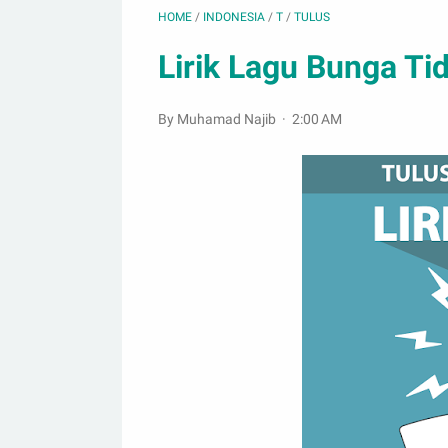
HOME
/
INDONESIA
/
T
/
TULUS
Lirik Lagu Bunga Tid
By Muhamad Najib
2:00 AM