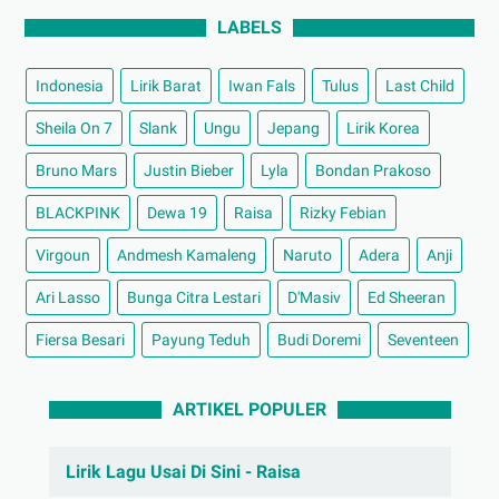
LABELS
Indonesia
Lirik Barat
Iwan Fals
Tulus
Last Child
Sheila On 7
Slank
Ungu
Jepang
Lirik Korea
Bruno Mars
Justin Bieber
Lyla
Bondan Prakoso
BLACKPINK
Dewa 19
Raisa
Rizky Febian
Virgoun
Andmesh Kamaleng
Naruto
Adera
Anji
Ari Lasso
Bunga Citra Lestari
D'Masiv
Ed Sheeran
Fiersa Besari
Payung Teduh
Budi Doremi
Seventeen
ARTIKEL POPULER
Lirik Lagu Usai Di Sini - Raisa