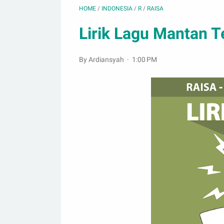
HOME
/
INDONESIA
/
R
/
RAISA
Lirik Lagu Mantan T
By Ardiansyah
1:00 PM