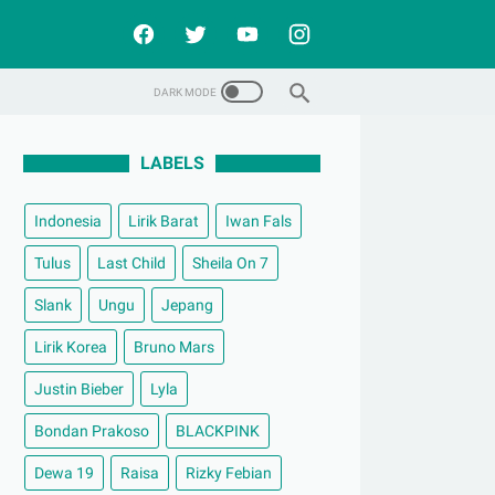
LABELS
Indonesia
Lirik Barat
Iwan Fals
Tulus
Last Child
Sheila On 7
Slank
Ungu
Jepang
Lirik Korea
Bruno Mars
Justin Bieber
Lyla
Bondan Prakoso
BLACKPINK
Dewa 19
Raisa
Rizky Febian