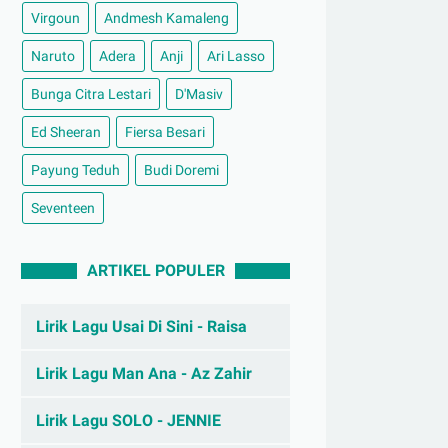
Virgoun
Andmesh Kamaleng
Naruto
Adera
Anji
Ari Lasso
Bunga Citra Lestari
D'Masiv
Ed Sheeran
Fiersa Besari
Payung Teduh
Budi Doremi
Seventeen
ARTIKEL POPULER
Lirik Lagu Usai Di Sini - Raisa
Lirik Lagu Man Ana - Az Zahir
Lirik Lagu SOLO - JENNIE