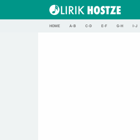
HOME
A-B
C-D
E-F
G-H
I-J