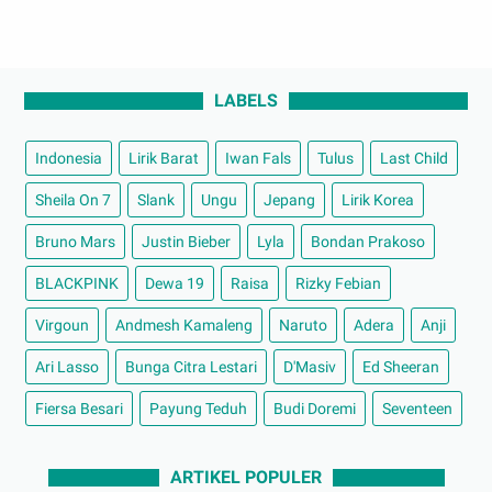
LABELS
Indonesia
Lirik Barat
Iwan Fals
Tulus
Last Child
Sheila On 7
Slank
Ungu
Jepang
Lirik Korea
Bruno Mars
Justin Bieber
Lyla
Bondan Prakoso
BLACKPINK
Dewa 19
Raisa
Rizky Febian
Virgoun
Andmesh Kamaleng
Naruto
Adera
Anji
Ari Lasso
Bunga Citra Lestari
D'Masiv
Ed Sheeran
Fiersa Besari
Payung Teduh
Budi Doremi
Seventeen
ARTIKEL POPULER